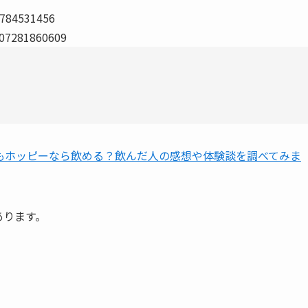
0784531456
407281860609
もホッピーなら飲める？飲んだ人の感想や体験談を調べてみま
あります。