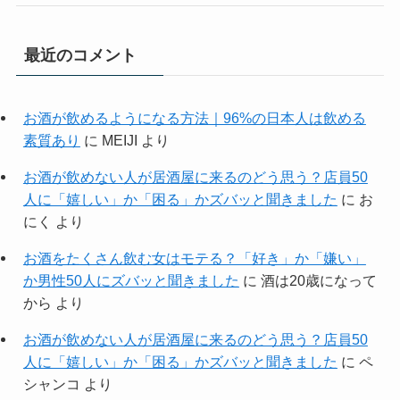
最近のコメント
お酒が飲めるようになる方法｜96%の日本人は飲める
素質あり
に
MEIJI
より
お酒が飲めない人が居酒屋に来るのどう思う？店員50
人に「嬉しい」か「困る」かズバッと聞きました
に
お
にく
より
お酒をたくさん飲む女はモテる？「好き」か「嫌い」
か男性50人にズバッと聞きました
に
酒は20歳になって
から
より
お酒が飲めない人が居酒屋に来るのどう思う？店員50
人に「嬉しい」か「困る」かズバッと聞きました
に
ペ
シャンコ
より