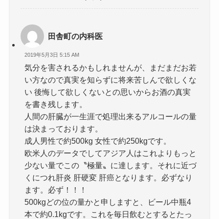
田舎町の内科医
2019年5月3日 5:15 AM
気分を害されるかもしれませんが、まだまだお若
い方なので真実を知らずに将来苦しんで欲しくな
い 後悔して欲しくないとの思いからお酒の真実
を書き残します。
人間の肝臓が一生涯で処理出来るアルコールの量
は決まっております。
成人男性で約500kg 女性で約250kgです。
欧米人のデータでしてアジア人はこれよりもっと
少ない量でこの〝極量〟に達します。それに近づ
くにつれ肝炎 肝硬変 肝癌となります。必ずなり
ます。必ず！！！
500kgどの位の量かと申しますと、ビール中瓶4
本で約0.1kgです。これを毎日飲むとするとたっ