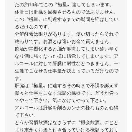
たの約14年でこの〝極量〟達してしまいます。
休肝日は肝臓を回復させるものではありません。
この〝極量〟に到達するまでの期間を延ばしてい
るだけなのです。
分解酵素は限りがあります、使い切ったらそれで
終わりです。お酒とは違いお金で買えません。
飲酒が常習化すると脳が麻痺してしまい酔い辛く
なり酒に強くなった様に錯覚してしまいます。ア
ルコールに対して肝臓に耐性などつきません。一
生涯でこなせる仕事量が決まっているだけなので
す。
肝臓は〝極量〟に達するその時まで不調を訴えず
黙々と仕事をこなす沈黙の臓器です。どうか労っ
てやって下さい。気にかけてやって下さい。
アルコールは肝臓を削るカンナの様なものと心得
て下さい。
どうか習慣飲酒はなさらずに〝機会飲酒〟にとど
まり末永くお酒と付き合っていける様願っており