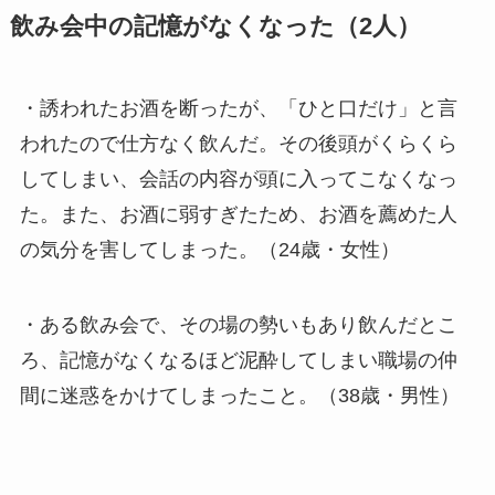
飲み会中の記憶がなくなった（2人）
・誘われたお酒を断ったが、「ひと口だけ」と言
われたので仕方なく飲んだ。その後頭がくらくら
してしまい、会話の内容が頭に入ってこなくなっ
た。また、お酒に弱すぎたため、お酒を薦めた人
の気分を害してしまった。（24歳・女性）
・ある飲み会で、その場の勢いもあり飲んだとこ
ろ、記憶がなくなるほど泥酔してしまい職場の仲
間に迷惑をかけてしまったこと。（38歳・男性）