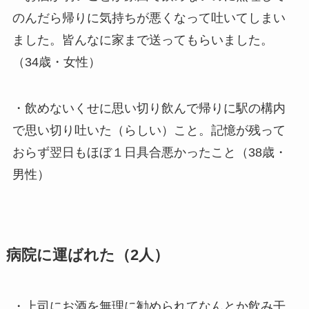
のんだら帰りに気持ちが悪くなって吐いてしまい
ました。皆んなに家まで送ってもらいました。
（34歳・女性）
・飲めないくせに思い切り飲んで帰りに駅の構内
で思い切り吐いた（らしい）こと。記憶が残って
おらず翌日もほぼ１日具合悪かったこと（38歳・
男性）
病院に運ばれた（2人）
・上司にお酒を無理に勧められてなんとか飲み干