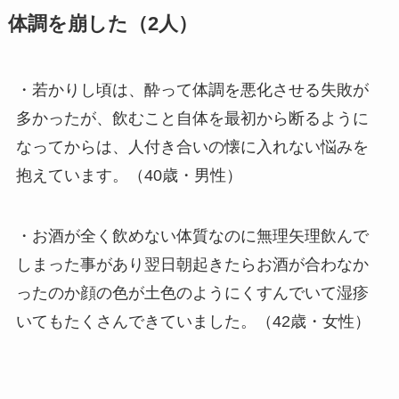
体調を崩した（2人）
・若かりし頃は、酔って体調を悪化させる失敗が
多かったが、飲むこと自体を最初から断るように
なってからは、人付き合いの懐に入れない悩みを
抱えています。（40歳・男性）
・お酒が全く飲めない体質なのに無理矢理飲んで
しまった事があり翌日朝起きたらお酒が合わなか
ったのか顔の色が土色のようにくすんでいて湿疹
いてもたくさんできていました。（42歳・女性）