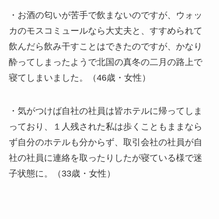
・お酒の匂いが苦手で飲まないのですが、ウォッ
カのモスコミュールなら大丈夫と、すすめられて
飲んだら飲み干すことはできたのですが、かなり
酔ってしまったようで北国の真冬の二月の路上で
寝てしまいました。（46歳・女性）
・気がつけば自社の社員は皆ホテルに帰ってしま
っており、１人残された私は歩くこともままなら
ず自分のホテルも分からず、取引会社の社員が自
社の社員に連絡を取ったりしたが寝ている様で迷
子状態に。（33歳・女性）