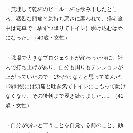
・無理して乾杯のビール一杯を飲み干したとこ
ろ、猛烈な頭痛と気持ち悪さに襲われて、帰宅途
中は電車で一駅ずつ降りてトイレに駆け込むはめ
になった。（40歳・女性）
・職場で大きなプロジェクトが終わった時に、社
内で打ち上げがあり、自分も周りもテンションが
上がっていたので、1杯だけならと思って飲んだ。
1時間後には頭痛と吐き気でトイレにこもって動け
なくなり、その後朝まで履き続けました…。（41
歳・女性）
・自分が弱いと言うことを自覚する前のこと、勧