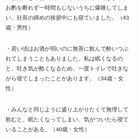
お酌を断れず一時間もしないうちに爆睡してしま
い、社長の締めの挨拶中にも寝ていました。（43
歳・男性）
・若い頃はお酒が弱いのに無茶に飲んで酔いつぶ
れてしまうこともありました。私は眠くなるの
と、吐き気が酷くなるため、一度トイレで吐きな
がら寝てしまったことがあります。（34歳・女
性）
・みんなと同じように盛り上がりたくて無理して
飲むと、眠たくなってしまい、気がついたら寝て
いることがある。（40歳・女性）