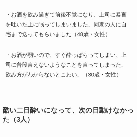
・お酒を飲み過ぎて前後不覚になり、上司に暴言
を吐いた上に眠ってしまいました。同期の人に自
宅まで送ってもらいました（48歳・女性）
・お酒が弱いので、すぐ酔っぱらってしまい、上
司に普段言えないようなことを言ってしまった。
飲み方がわからないとこわい。（30歳・女性）
酷い二日酔いになって、次の日動けなかっ
た（3人）