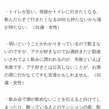
・トイレが近い。何故かトイレに行きたくなる。
飲んだらすぐ行きたくなる10分も持たないから場
が持たない。（31歳・女性）
・弱いということがわかりきっているので飲まな
いのですが、アテが好きなのでお酒好きだと勘違
いされてよく飲みに誘われるのが、失敗といえば
失敗です。アテ好きとは公言しないことが、お酒
の席に行かなくてすむ近道かもしれません。（31
歳・女性）
・飲み会で酒が飲めないことを伝えると白けてし
まったり、酔っている人とのテンションの差、飲