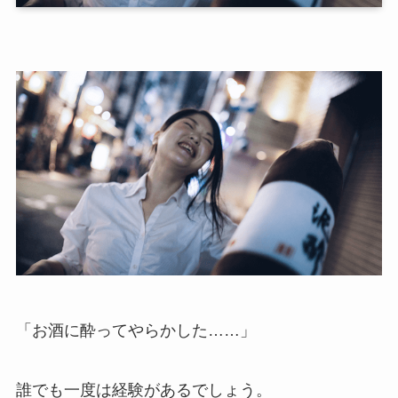
「お酒に酔ってやらかした……」
誰でも一度は経験があるでしょう。