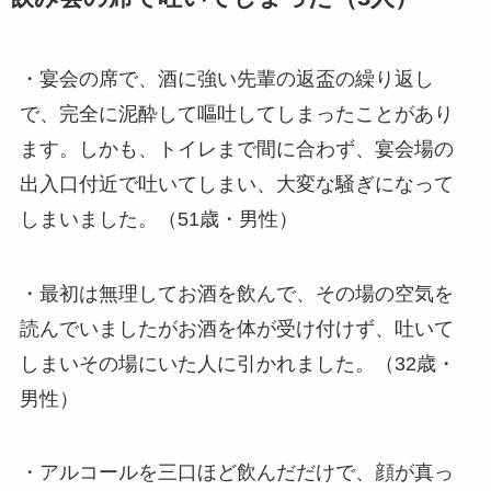
・宴会の席で、酒に強い先輩の返盃の繰り返し
で、完全に泥酔して嘔吐してしまったことがあり
ます。しかも、トイレまで間に合わず、宴会場の
出入口付近で吐いてしまい、大変な騒ぎになって
しまいました。（51歳・男性）
・最初は無理してお酒を飲んで、その場の空気を
読んでいましたがお酒を体が受け付けず、吐いて
しまいその場にいた人に引かれました。（32歳・
男性）
・アルコールを三口ほど飲んだだけで、顔が真っ