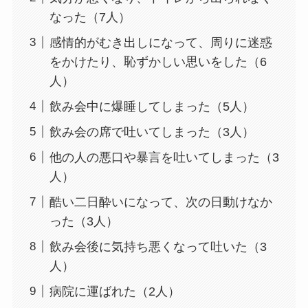
なった（7人）
感情的がむき出しになって、周りに迷惑
をかけたり、恥ずかしい思いをした（6
人）
飲み会中に爆睡してしまった（5人）
飲み会の席で吐いてしまった（3人）
他の人の悪口や暴言を吐いてしまった（3
人）
酷い二日酔いになって、次の日動けなか
った（3人）
飲み会後に気持ち悪くなって吐いた（3
人）
病院に運ばれた（2人）