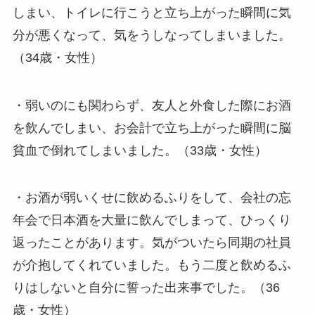
しまい、トイレに行こうと立ち上がった瞬間に気
分が悪くなって、気をうしなってしまいました。
（34歳・女性）
・弱いのにも関わらず、友人と外食した際にお酒
を飲んでしまい、お会計で立ち上がった瞬間に脳
貧血で倒れてしまいました。（33歳・女性）
・お酒が弱いくせに飲めるふりをして、会社の忘
年会で日本酒を大量に飲んでしまって、ひっくり
返ったことがあります。気がついたら同期の社員
が介抱してくれていました。もう二度と飲めるふ
りはしないと自分に誓った出来事でした。（36
歳・女性）