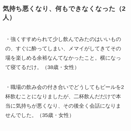
気持ち悪くなり、何もできなくなった（2
人）
・強くすすめられて少し飲んでみたのはいいもの
の、すぐに酔ってしまい、メマイがしてきてその
場を楽しめる余裕なんてなかったこと。横になっ
て寝てるだけ。（38歳・女性）
・職場の飲み会の付き合いでどうしてもビールを2
杯飲むことになりましたが、二杯飲んだだけで本
当に気持ちが悪くなり、その後全く会話になりま
せんでした。（35歳・女性）