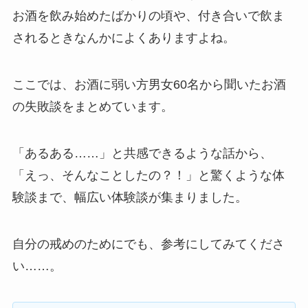
お酒を飲み始めたばかりの頃や、付き合いで飲ま
されるときなんかによくありますよね。
ここでは、お酒に弱い方男女60名から聞いたお酒
の失敗談をまとめています。
「あるある……」と共感できるような話から、
「えっ、そんなことしたの？！」と驚くような体
験談まで
、幅広い体験談が集まりました。
自分の戒めのためにでも、参考にしてみてくださ
い……。