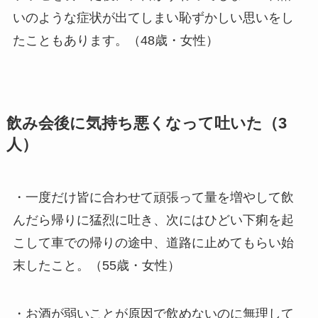
いのような症状が出てしまい恥ずかしい思いをし
たこともあります。（48歳・女性）
飲み会後に気持ち悪くなって吐いた（3
人）
・一度だけ皆に合わせて頑張って量を増やして飲
んだら帰りに猛烈に吐き、次にはひどい下痢を起
こして車での帰りの途中、道路に止めてもらい始
末したこと。（55歳・女性）
・お酒が弱いことが原因で飲めないのに無理して