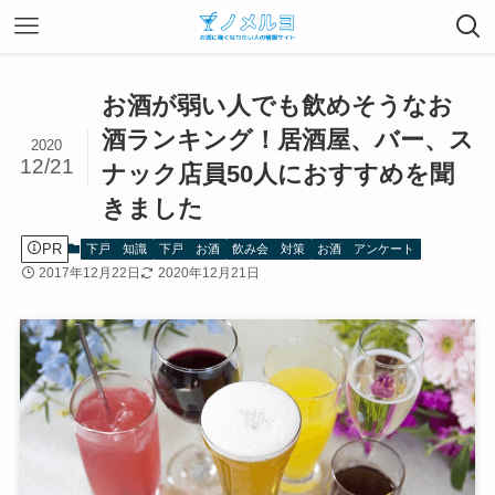
お酒が弱い人でも飲めそうなお
酒ランキング！居酒屋、バー、ス
2020
12/21
ナック店員50人におすすめを聞
きました
PR
下戸 知識
下戸 お酒
飲み会 対策
お酒 アンケート
2017年12月22日
2020年12月21日