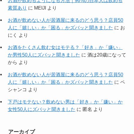
お酒が飲めるようになる方法｜96%の日本人は飲める
素質あり
に
MEIJI
より
お酒が飲めない人が居酒屋に来るのどう思う？店員50
人に「嬉しい」か「困る」かズバッと聞きました
に
お
にく
より
お酒をたくさん飲む女はモテる？「好き」か「嫌い」
か男性50人にズバッと聞きました
に
酒は20歳になって
から
より
お酒が飲めない人が居酒屋に来るのどう思う？店員50
人に「嬉しい」か「困る」かズバッと聞きました
に
ペ
シャンコ
より
下戸はモテない？飲めない男は「好き」か「嫌い」か
女性50人にズバッと聞きました
に
匿名
より
アーカイブ